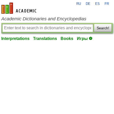
RU
DE
ES
FR
en-academic.com
Academic Dictionaries and Encyclopedias
Search!
Interpretations
Translations
Books
Игры ⚽