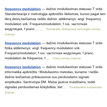
frequency modulation
— dažnio moduliavimas statusas T sritis
Standartizacija ir metrologija apibrėžtis Veiksmas, kuriuo pagal tam
tikrą dėsnį keičiamas nešlio dažnis. atitikmenys: angl. frequency
modulation vok. Frequenzmodulation, f rus. частотная
модуляция, f pranc.… …
Penkiakalbis aiškinamasis metrologijos terminų
žodynas
frequency modulation
— dažnio moduliavimas statusas T sritis
fizika atitikmenys: angl. frequency modulation vok.
Frequenzmodulation, f rus. частотная модуляция, f pranc.
modulation de fréquence, f …
Fizikos terminų žodynas
frequency modulation
— dažnio moduliavimas statusas T sritis
informatika apibrėžtis ↑Moduliavimo metodas, kuriame ↑nešlio
dažnis keičiamas priklausomai nuo perduodamo signalo
amplitudės. Santrumpa DM. Mažai jautrus trukdžiams, todėl
signalas perduodamas kokybiškai, bet …
Enciklopedinis kompiuterijos
žodynas