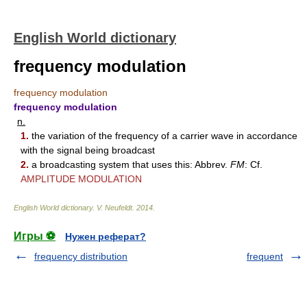
English World dictionary
frequency modulation
frequency modulation
frequency modulation
n.
1.
the variation of the frequency of a carrier wave in accordance
with the signal being broadcast
2.
a broadcasting system that uses this: Abbrev.
FM
: Cf.
AMPLITUDE MODULATION
English World dictionary
.
V. Neufeldt
.
2014
.
Игры ⚽
Нужен реферат?
frequency distribution
frequent