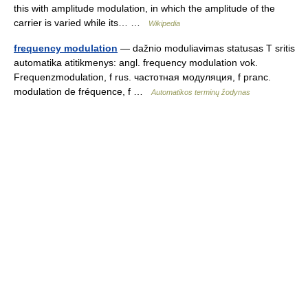
this with amplitude modulation, in which the amplitude of the
carrier is varied while its… …
Wikipedia
frequency modulation
— dažnio moduliavimas statusas T sritis
automatika atitikmenys: angl. frequency modulation vok.
Frequenzmodulation, f rus. частотная модуляция, f pranc.
modulation de fréquence, f …
Automatikos terminų žodynas