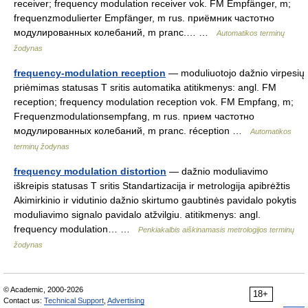
receiver; frequency modulation receiver vok. FM Empfänger, m;
frequenzmodulierter Empfänger, m rus. приёмник частотно
модулированных колебаний, m pranc.… …
Automatikos terminų
žodynas
frequency-modulation reception
— moduliuotojo dažnio virpesių
priėmimas statusas T sritis automatika atitikmenys: angl. FM
reception; frequency modulation reception vok. FM Empfang, m;
Frequenzmodulationsempfang, m rus. прием частотно
модулированных колебаний, m pranc. réception …
Automatikos
terminų žodynas
frequency modulation distortion
— dažnio moduliavimo
iškreipis statusas T sritis Standartizacija ir metrologija apibrėžtis
Akimirkinio ir vidutinio dažnio skirtumo gaubtinės pavidalo pokytis
moduliavimo signalo pavidalo atžvilgiu. atitikmenys: angl.
frequency modulation… …
Penkiakalbis aiškinamasis metrologijos terminų
žodynas
© Academic, 2000-2026
18+
Contact us:
Technical Support
,
Advertising